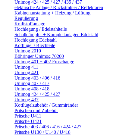
Unimog 424 / 425 / 427 / 435 / 437
elektrische Anlage / Rückstrahler / Reflektoren
Kabinenaustattung + Heizung / Lüftung
Regulierung
Kraftstoffanlage
Hochlegung / Edelstahlteile
Schalldämpfer + Komplettanlagen Edelstahl
Hochlegung Edelstahl
Kotflügel / Blechteile
Unimog 2010
Böhringer Unimog 70200
Unimog 401 + 402 Froschauge
Unimog 411
Unimog 421
Unimog 403 / 406 / 416
Unimog 407 / 417
Unimog 408 / 418
Unimog 424 / 425 / 427
Unimog 437
Kotflügelzubehör / Gummiränder
Pritschen und Zubehör
Pritsche U411
Pritsche U421
Pritsche 403 / 406 / 416 / 424 / 427
Pritsche U130 / U140 / U418