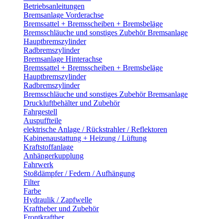
Betriebsanleitungen
Bremsanlage Vorderachse
Bremssattel + Bremsscheiben + Bremsbeläge
Bremsschläuche und sonstiges Zubehör Bremsanlage
Hauptbremszylinder
Radbremszylinder
Bremsanlage Hinterachse
Bremssattel + Bremsscheiben + Bremsbeläge
Hauptbremszylinder
Radbremszylinder
Bremsschläuche und sonstiges Zubehör Bremsanlage
Druckluftbehälter und Zubehör
Fahrgestell
Auspuffteile
elektrische Anlage / Rückstrahler / Reflektoren
Kabinenaustattung + Heizung / Lüftung
Kraftstoffanlage
Anhängerkupplung
Fahrwerk
Stoßdämpfer / Federn / Aufhängung
Filter
Farbe
Hydraulik / Zapfwelle
Kraftheber und Zubehör
Frontkrafther