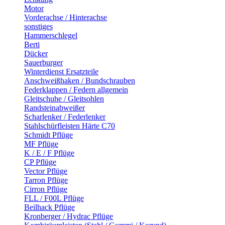
Motor
Vorderachse / Hinterachse
sonstiges
Hammerschlegel
Berti
Dücker
Sauerburger
Winterdienst Ersatzteile
Anschweißhaken / Bundschrauben
Federklappen / Federn allgemein
Gleitschuhe / Gleitsohlen
Randsteinabweißer
Scharlenker / Federlenker
Stahlschürfleisten Härte C70
Schmidt Pflüge
MF Pflüge
K / E / F Pflüge
CP Pflüge
Vector Pflüge
Tarron Pflüge
Cirron Pflüge
FLL / F00L Pflüge
Beilhack Pflüge
Kronberger / Hydrac Pflüge