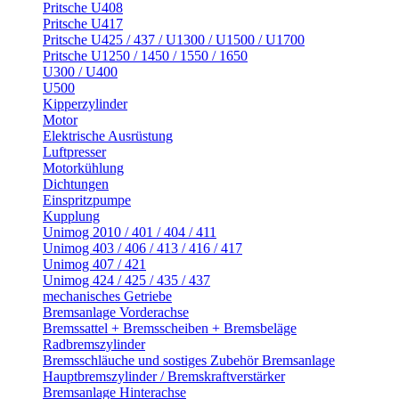
Pritsche U408
Pritsche U417
Pritsche U425 / 437 / U1300 / U1500 / U1700
Pritsche U1250 / 1450 / 1550 / 1650
U300 / U400
U500
Kipperzylinder
Motor
Elektrische Ausrüstung
Luftpresser
Motorkühlung
Dichtungen
Einspritzpumpe
Kupplung
Unimog 2010 / 401 / 404 / 411
Unimog 403 / 406 / 413 / 416 / 417
Unimog 407 / 421
Unimog 424 / 425 / 435 / 437
mechanisches Getriebe
Bremsanlage Vorderachse
Bremssattel + Bremsscheiben + Bremsbeläge
Radbremszylinder
Bremsschläuche und sostiges Zubehör Bremsanlage
Hauptbremszylinder / Bremskraftverstärker
Bremsanlage Hinterachse