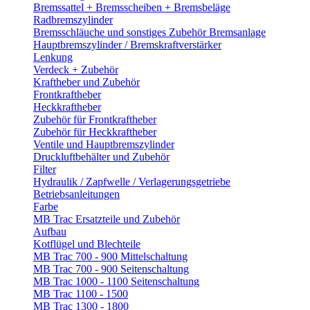
Bremssattel + Bremsscheiben + Bremsbeläge
Radbremszylinder
Bremsschläuche und sonstiges Zubehör Bremsanlage
Hauptbremszylinder / Bremskraftverstärker
Lenkung
Verdeck + Zubehör
Kraftheber und Zubehör
Frontkraftheber
Heckkraftheber
Zubehör für Frontkraftheber
Zubehör für Heckkraftheber
Ventile und Hauptbremszylinder
Druckluftbehälter und Zubehör
Filter
Hydraulik / Zapfwelle / Verlagerungsgetriebe
Betriebsanleitungen
Farbe
MB Trac Ersatzteile und Zubehör
Aufbau
Kotflügel und Blechteile
MB Trac 700 - 900 Mittelschaltung
MB Trac 700 - 900 Seitenschaltung
MB Trac 1000 - 1100 Seitenschaltung
MB Trac 1100 - 1500
MB Trac 1300 - 1800