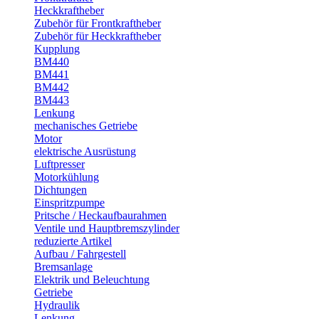
Heckkraftheber
Zubehör für Frontkraftheber
Zubehör für Heckkraftheber
Kupplung
BM440
BM441
BM442
BM443
Lenkung
mechanisches Getriebe
Motor
elektrische Ausrüstung
Luftpresser
Motorkühlung
Dichtungen
Einspritzpumpe
Pritsche / Heckaufbaurahmen
Ventile und Hauptbremszylinder
reduzierte Artikel
Aufbau / Fahrgestell
Bremsanlage
Elektrik und Beleuchtung
Getriebe
Hydraulik
Lenkung