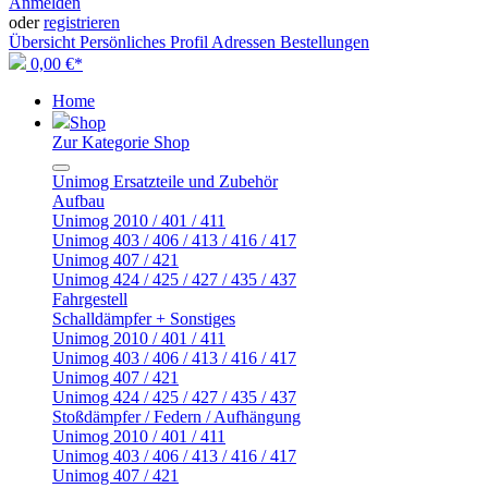
Anmelden
oder
registrieren
Übersicht
Persönliches Profil
Adressen
Bestellungen
0,00 €*
Home
Shop
Zur Kategorie Shop
Unimog Ersatzteile und Zubehör
Aufbau
Unimog 2010 / 401 / 411
Unimog 403 / 406 / 413 / 416 / 417
Unimog 407 / 421
Unimog 424 / 425 / 427 / 435 / 437
Fahrgestell
Schalldämpfer + Sonstiges
Unimog 2010 / 401 / 411
Unimog 403 / 406 / 413 / 416 / 417
Unimog 407 / 421
Unimog 424 / 425 / 427 / 435 / 437
Stoßdämpfer / Federn / Aufhängung
Unimog 2010 / 401 / 411
Unimog 403 / 406 / 413 / 416 / 417
Unimog 407 / 421