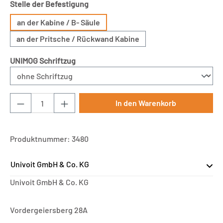
auswählen
Stelle der Befestigung
an der Kabine / B- Säule
an der Pritsche / Rückwand Kabine
auswählen
UNIMOG Schriftzug
Produkt Anzahl: Gib den gewünschten Wert ei
In den Warenkorb
Produktnummer:
3480
Univoit GmbH & Co. KG
Univoit GmbH & Co. KG
Vordergeiersberg 28A