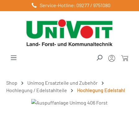
Service-Hotline: 09277 / 9751080
Zum Hauptinhalt springen
Shop
Unimog Ersatzteile und Zubehör
Hochlegung / Edelstahlteile
Hochlegung Edelstahl
Bildergalerie überspringen