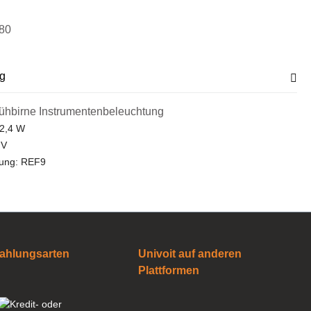
80
g
ühbirne Instrumentenbeleuchtung
 2,4 W
 V
rung: REF9
ahlungsarten
Univoit auf anderen
Plattformen