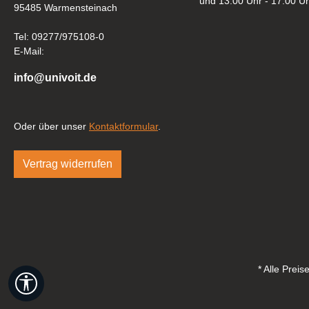
und 13.00 Uhr - 17.00 U
95485 Warmensteinach
Tel: 09277/975108-0
E-Mail:
info@univoit.de
Oder über unser
Kontaktformular
.
Vertrag widerrufen
* Alle Prei
Werkzeugleiste anzeigen