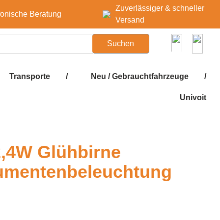
Zuverlässiger & schneller
fonische Beratung
Versand
Suchen
Transporte
/
Neu / Gebrauchtfahrzeuge
/
Univoit
2,4W Glühbirne
rumentenbeleuchtung