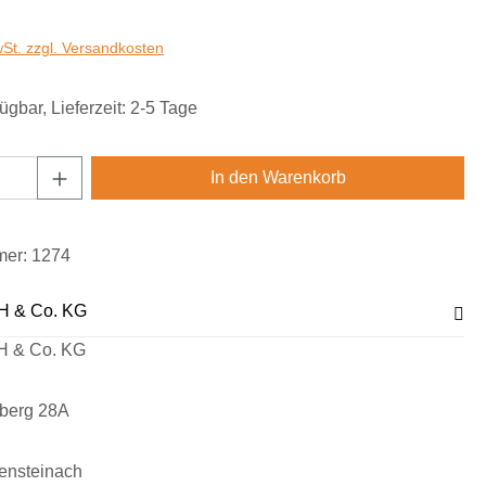
wSt. zzgl. Versandkosten
ügbar, Lieferzeit: 2-5 Tage
Anzahl: Gib den gewünschten Wert ein oder
In den Warenkorb
mer:
1274
H & Co. KG
H & Co. KG
sberg 28A
ensteinach