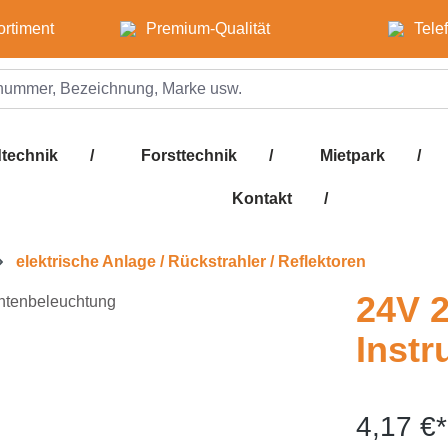
ortiment
Premium-Qualität
Tele
technik
/
Forsttechnik
/
Mietpark
/
Kontakt
/
elektrische Anlage / Rückstrahler / Reflektoren
24V 
Inst
4,17 €*