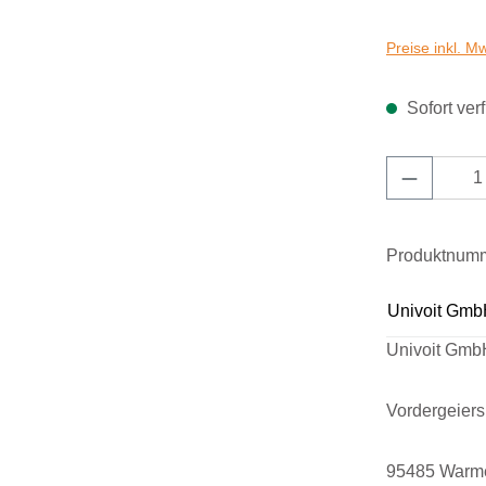
Preise inkl. M
Sofort verf
Produkt 
Produktnum
Univoit Gmb
Univoit Gmb
Vordergeier
95485 Warm