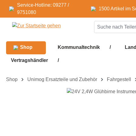
Service-Hotline: 09277 /
m Hauptinhalt springen
Zur Suche springen
Zur Hauptnavigation springen
1500 Artikel im S
9751080
Shop
Kommunaltechnik
/
Land
Vertragshändler
/
Shop
Unimog Ersatzteile und Zubehör
Fahrgestell
Bildergalerie überspringen