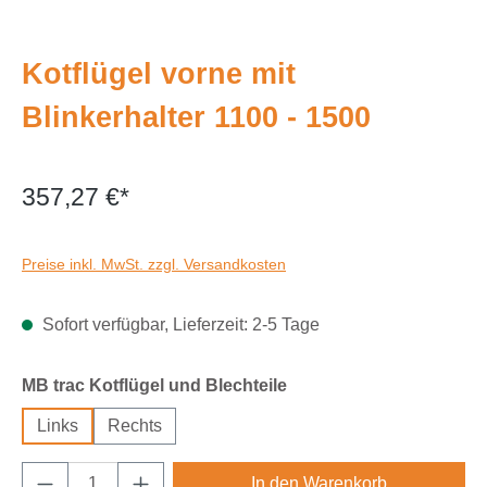
Kotflügel vorne mit
Blinkerhalter 1100 - 1500
357,27 €*
Preise inkl. MwSt. zzgl. Versandkosten
Sofort verfügbar, Lieferzeit: 2-5 Tage
auswählen
MB trac Kotflügel und Blechteile
Links
Rechts
Produkt Anzahl: Gib den gewünschten Wert e
In den Warenkorb