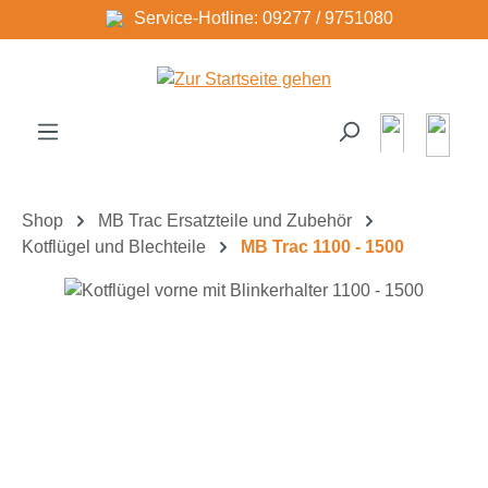
Service-Hotline: 09277 / 9751080
Zum Hauptinhalt springen
Shop
MB Trac Ersatzteile und Zubehör
Kotflügel und Blechteile
MB Trac 1100 - 1500
Bildergalerie überspringen