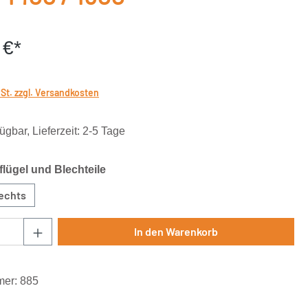
 €*
wSt. zzgl. Versandkosten
ügbar, Lieferzeit: 2-5 Tage
auswählen
lügel und Blechteile
echts
Anzahl: Gib den gewünschten Wert ein oder
In den Warenkorb
mer:
885