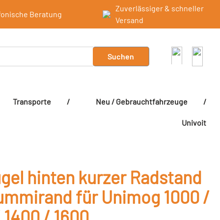
Zuverlässiger & schneller
fonische Beratung
Versand
Suchen
Transporte
/
Neu / Gebrauchtfahrzeuge
/
Univoit
ügel hinten kurzer Radstand
ummirand für Unimog 1000 /
 1400 / 1600