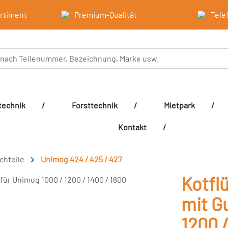
ortiment
Premium-Qualität
Tele
technik
/
Forsttechnik
/
Mietpark
/
Kontakt
/
echteile
Unimog 424 / 425 / 427
Kotfl
mit G
1200 /