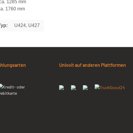
ca. 1285 mm
ca. 1760 mm
Typ:
U424, U427
ahlungsarten
Univoit auf anderen Plattformen