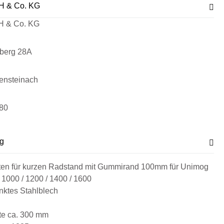
H & Co. KG
H & Co. KG
sberg 28A
ensteinach
80
g
nten für kurzen Radstand mit Gummirand 100mm für Unimog
 1000 / 1200 / 1400 / 1600
nktes Stahlblech
ite ca. 300 mm