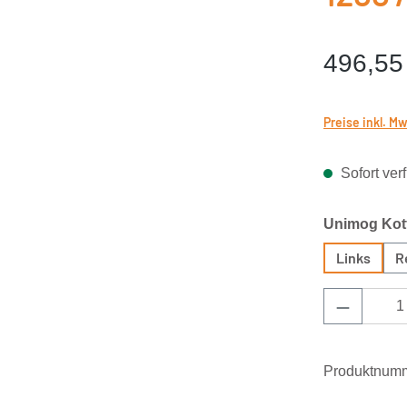
496,55
Preise inkl. M
Sofort verf
Unimog Kotf
Links
R
Produkt 
Produktnum