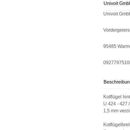
Univoit Gmb
Univoit Gmb
Vordergeier
95485 Warm
0927797510
Beschreibun
Kotflügel hi
U 424 - 427 /
1,5 mm verzi
Kotflügelbre