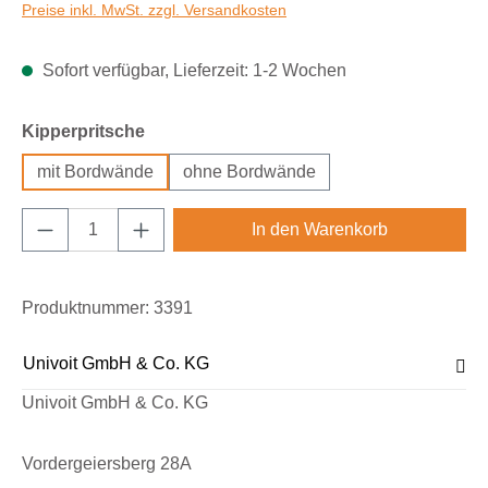
Preise inkl. MwSt. zzgl. Versandkosten
Sofort verfügbar, Lieferzeit: 1-2 Wochen
auswählen
Kipperpritsche
mit Bordwände
ohne Bordwände
Produkt Anzahl: Gib den gewünschten Wert e
In den Warenkorb
Produktnummer:
3391
Univoit GmbH & Co. KG
Univoit GmbH & Co. KG
Vordergeiersberg 28A