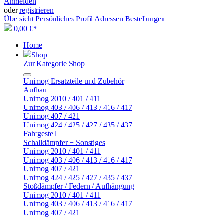
Anmelden
oder
registrieren
Übersicht
Persönliches Profil
Adressen
Bestellungen
0,00 €*
Home
Shop
Zur Kategorie Shop
Unimog Ersatzteile und Zubehör
Aufbau
Unimog 2010 / 401 / 411
Unimog 403 / 406 / 413 / 416 / 417
Unimog 407 / 421
Unimog 424 / 425 / 427 / 435 / 437
Fahrgestell
Schalldämpfer + Sonstiges
Unimog 2010 / 401 / 411
Unimog 403 / 406 / 413 / 416 / 417
Unimog 407 / 421
Unimog 424 / 425 / 427 / 435 / 437
Stoßdämpfer / Federn / Aufhängung
Unimog 2010 / 401 / 411
Unimog 403 / 406 / 413 / 416 / 417
Unimog 407 / 421