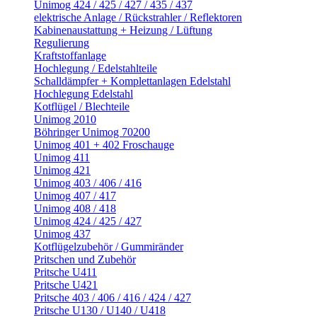
Unimog 424 / 425 / 427 / 435 / 437
elektrische Anlage / Rückstrahler / Reflektoren
Kabinenaustattung + Heizung / Lüftung
Regulierung
Kraftstoffanlage
Hochlegung / Edelstahlteile
Schalldämpfer + Komplettanlagen Edelstahl
Hochlegung Edelstahl
Kotflügel / Blechteile
Unimog 2010
Böhringer Unimog 70200
Unimog 401 + 402 Froschauge
Unimog 411
Unimog 421
Unimog 403 / 406 / 416
Unimog 407 / 417
Unimog 408 / 418
Unimog 424 / 425 / 427
Unimog 437
Kotflügelzubehör / Gummiränder
Pritschen und Zubehör
Pritsche U411
Pritsche U421
Pritsche 403 / 406 / 416 / 424 / 427
Pritsche U130 / U140 / U418