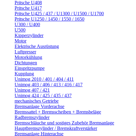
Pritsche U408
Pritsche U417
Pritsche U425 / 437 / U1300 / U1500 / U1700
Pritsche U1250 / 1450 / 1550 / 1650
U300 / U400
U500
Kipperzylinder
Motor
Elektrische Ausrüstung
Luftpresser
Motorkühlung
Dichtungen
Einspritzpumpe
Kupplung
Unimog 2010 / 401 / 404 / 411
Unimog 403 / 406 / 413 / 416 / 417
Unimog 407 / 421
Unimog 424 / 425 / 435 / 437
mechanisches Getriebe
Bremsanlage Vorderachse
Bremssattel + Bremsscheiben + Bremsbeläge
Radbremszylinder
Bremsschläuche und sostiges Zubehör Bremsanlage
Hauptbremszylinder / Bremskraftverstärker
Bremsanlage Hinterachse