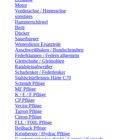
Motor
Vorderachse / Hinterachse
sonstiges
Hammerschlegel
Berti
Dücker
Sauerburger
Winterdienst Ersatzteile
Anschweißhaken / Bundschrauben
Federklappen / Federn allgemein
Gleitschuhe / Gleitsohlen
Randsteinabweißer
Scharlenker / Federlenker
Stahlschürfleisten Härte C70
Schmidt Pflüge
MF Pflüge
K / E / F Pflüge
CP Pflüge
Vector Pflüge
Tarron Pflüge
Cirron Pflüge
FLL / F00L Pflüge
Beilhack Pflüge
Kronberger / Hydrac Pflüge