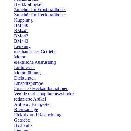
Heckkraftheber
Zubehör für Frontkraftheber
Zubehör für Heckkraftheber
Kupplung
BM440
BM441
BM442
BM443
Lenkung
mechanisches Getriebe
Motor
elektrische Ausrüstung
Luftpresser
Motorkühlung
Dichtungen
Einspritzpumpe
Pritsche / Heckaufbaurahmen
Ventile und Hauptbremszylinder
reduzierte Artikel
Aufbau / Fahrgestell
Bremsanlage
Elektrik und Beleuchtung
Getriebe
Hydraulik
Lenkung