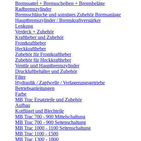
Bremssattel + Bremsscheiben + Bremsbeläge
Radbremszylinder
Bremsschläuche und sonstiges Zubehör Bremsanlage
Hauptbremszylinder / Bremskraftverstärker
Lenkung
Verdeck + Zubehör
Kraftheber und Zubehör
Frontkraftheber
Heckkraftheber
Zubehör für Frontkraftheber
Zubehör für Heckkraftheber
Ventile und Hauptbremszylinder
Druckluftbehälter und Zubehör
Filter
Hydraulik / Zapfwelle / Verlagerungsgetriebe
Betriebsanleitungen
Farbe
MB Trac Ersatzteile und Zubehör
Aufbau
Kotflügel und Blechteile
MB Trac 700 - 900 Mittelschaltung
MB Trac 700 - 900 Seitenschaltung
MB Trac 1000 - 1100 Seitenschaltung
MB Trac 1100 - 1500
MB Trac 1300 - 1800