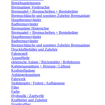
Betriebsanleitungen
Bremsanlage Vorderachse
Bremssattel + Bremsscheiben + Bremsbeläge
Bremsschläuche und sonstiges Zubehör Bremsanlage
Hauptbremszylinder
Radbremszylinder
Bremsanlage Hinterachse
Bremssattel + Bremsscheiben + Bremsbeläge
Hauptbremszylinder
Radbremszylinder
Bremsschläuche und sonstiges Zubehör Bremsanlage
Druckluftbehälter und Zubehör
Fahrgestell
Auspuffteile
elektrische Anlage / Rückstrahler / Reflektoren
Kabinenaustattung + Heizung / Lüftung
Kraftstoffanlage
Anhängerkupplung
Fahrwerk
Stoßdämpfer / Federn / Aufhängung
Filter
Farbe
Hydraulik / Zapfwelle
Kraftheber und Zubehör
Frontkrafther