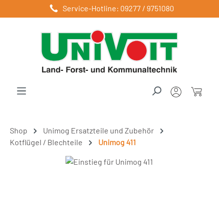
Service-Hotline: 09277 / 9751080
Zum Hauptinhalt springen
Shop
Unimog Ersatzteile und Zubehör
Kotflügel / Blechteile
Unimog 411
Bildergalerie überspringen