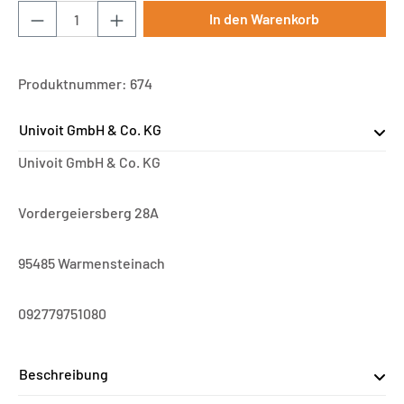
Produkt Anzahl: Gib den gewünschten Wert ei
In den Warenkorb
Produktnummer:
674
Univoit GmbH & Co. KG
Univoit GmbH & Co. KG
Vordergeiersberg 28A
95485 Warmensteinach
092779751080
Beschreibung